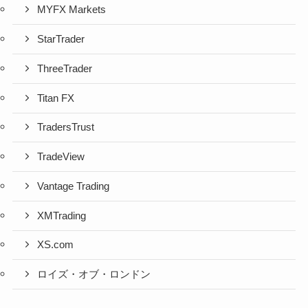
MYFX Markets
StarTrader
ThreeTrader
Titan FX
TradersTrust
TradeView
Vantage Trading
XMTrading
XS.com
ロイズ・オブ・ロンドン