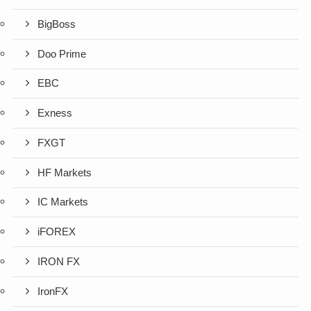
BigBoss
Doo Prime
EBC
Exness
FXGT
HF Markets
IC Markets
iFOREX
IRON FX
IronFX