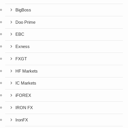
BigBoss
Doo Prime
EBC
Exness
FXGT
HF Markets
IC Markets
iFOREX
IRON FX
IronFX