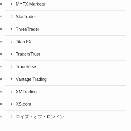
MYFX Markets
StarTrader
ThreeTrader
Titan FX
TradersTrust
TradeView
Vantage Trading
XMTrading
XS.com
ロイズ・オブ・ロンドン