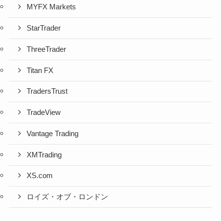
MYFX Markets
StarTrader
ThreeTrader
Titan FX
TradersTrust
TradeView
Vantage Trading
XMTrading
XS.com
ロイズ・オブ・ロンドン