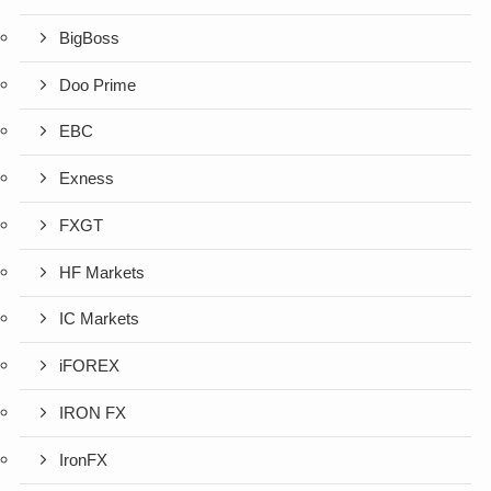
BigBoss
Doo Prime
EBC
Exness
FXGT
HF Markets
IC Markets
iFOREX
IRON FX
IronFX